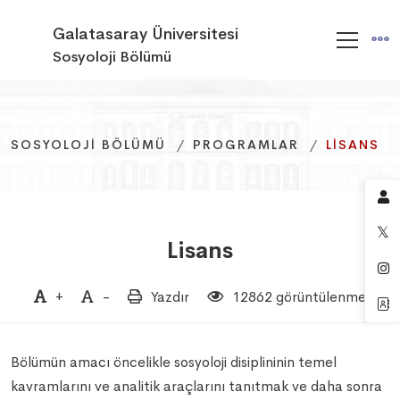
Galatasaray Üniversitesi
Sosyoloji Bölümü
SOSYOLOJI BÖLÜMÜ
SOSYOLOJI BÖLÜMÜ
SOSYOLOJI BÖLÜMÜ
PROGRAMLAR
PROGRAMLAR
PROGRAMLAR
LISANS
LISANS
LISANS
Lisans
+
-
Yazdır
12862 görüntülenme
Bölümün amacı öncelikle sosyoloji disiplininin temel
kavramlarını ve analitik araçlarını tanıtmak ve daha sonra