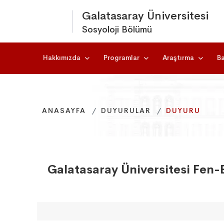
Galatasaray Üniversitesi
Sosyoloji Bölümü
Hakkımızda
Programlar
Araştırma
Ba
ANASAYFA
ANASAYFA
ANASAYFA
DUYURULAR
DUYURULAR
DUYURULAR
DUYURU
DUYURU
DUYURU
Galatasaray Üniversitesi Fen-E