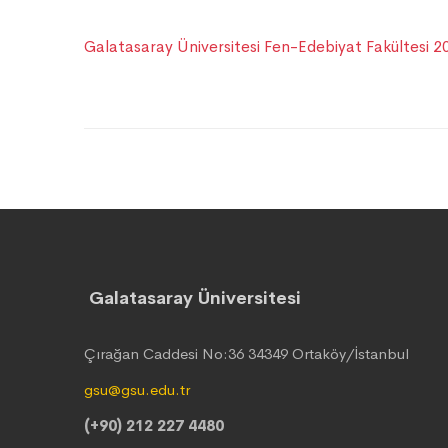
Galatasaray Üniversitesi Fen-Edebiyat Fakültesi 2
Galatasaray Üniversitesi
Çırağan Caddesi No:36 34349 Ortaköy/İstanbul
gsu@gsu.edu.tr
(+90) 212 227 4480