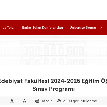
rlas Tolan
Barlas Tolan Konferansları
Üniversite Sonrası
debiyat Fakültesi 2024-2025 Eğitim Öğr
Sınav Programı
+
-
Yazdır
6000 görüntülenme