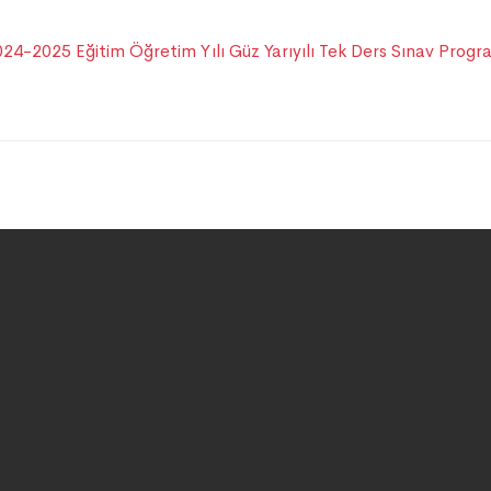
024-2025 Eğitim Öğretim Yılı Güz Yarıyılı Tek Ders Sınav Progr