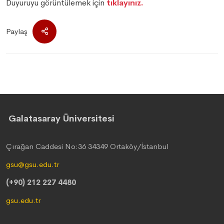
Duyuruyu görüntülemek için
tıklayınız.
Paylaş
Galatasaray Üniversitesi
Çırağan Caddesi No:36 34349 Ortaköy/İstanbul
gsu@gsu.edu.tr
(+90) 212 227 4480
gsu.edu.tr