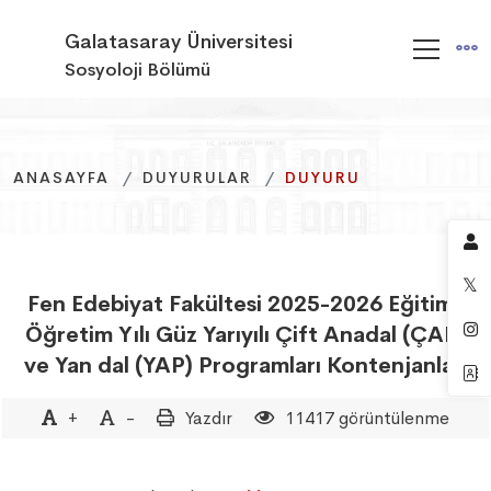
Galatasaray Üniversitesi
Sosyoloji Bölümü
ANASAYFA
ANASAYFA
ANASAYFA
DUYURULAR
DUYURULAR
DUYURULAR
DUYURU
DUYURU
DUYURU
Fen Edebiyat Fakültesi 2025-2026 Eğitim-
Öğretim Yılı Güz Yarıyılı Çift Anadal (ÇAP)
ve Yan dal (YAP) Programları Kontenjanları
+
-
Yazdır
11417 görüntülenme